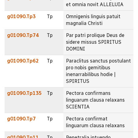
et omnia novit ALLELUIA
g01090.Tp3
Tp
Omnigenis linguis patuit
magnalia Christi
g01090.Tp74
Tp
Par patri prolique Deus de
sidere missus SPIRITUS
DOMINI
g01090.Tp62
Tp
Paraclitus sanctus postulant
pro nobis gemitibus
inenarrabilibus hodie |
SPIRITUS
g01090.Tp135
Tp
Pectora confirmans
linguarum clausa relaxans
SCIENTIA
g01090.Tp7
Tp
Pectora confirmat
linguarum clausa relaxans
g01090.Tp11
Tp
Penetralia intuendo