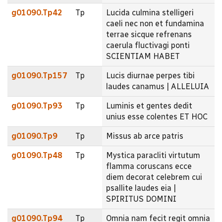
g01090.Tp42
Tp
Lucida culmina stelligeri
caeli nec non et fundamina
terrae sicque refrenans
caerula fluctivagi ponti
SCIENTIAM HABET
g01090.Tp157
Tp
Lucis diurnae perpes tibi
laudes canamus | ALLELUIA
g01090.Tp93
Tp
Luminis et gentes dedit
unius esse colentes ET HOC
g01090.Tp9
Tp
Missus ab arce patris
g01090.Tp48
Tp
Mystica paracliti virtutum
flamma coruscans ecce
diem decorat celebrem cui
psallite laudes eia |
SPIRITUS DOMINI
g01090.Tp94
Tp
Omnia nam fecit regit omnia