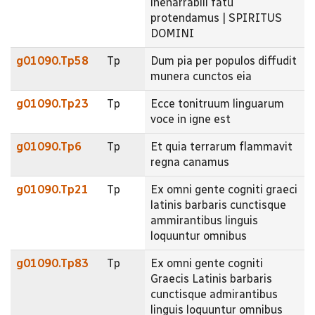
inenarrabili fatu
protendamus | SPIRITUS
DOMINI
g01090.Tp58
Tp
Dum pia per populos diffudit
munera cunctos eia
g01090.Tp23
Tp
Ecce tonitruum linguarum
voce in igne est
g01090.Tp6
Tp
Et quia terrarum flammavit
regna canamus
g01090.Tp21
Tp
Ex omni gente cogniti graeci
latinis barbaris cunctisque
ammirantibus linguis
loquuntur omnibus
g01090.Tp83
Tp
Ex omni gente cogniti
Graecis Latinis barbaris
cunctisque admirantibus
linguis loquuntur omnibus