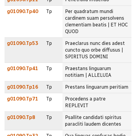
g01090.Tp40
Tp
Per quadratum mundi
cardinem suam persolvens
clementiam beatis | ET HOC
QUOD
g01090.Tp53
Tp
Praeclarus nunc dies adest
cuncto quo orbe diffusus |
SPIRITUS DOMINI
g01090.Tp41
Tp
Praestans linguarum
notitiam | ALLELUIA
g01090.Tp16
Tp
Prestans linguarum peritiam
g01090.Tp71
Tp
Procedens a patre
REPLEVIT
g01090.Tp8
Tp
Psallite candidati spiritus
paracliti laudem dicentes
g01090.Tp32
Tp
Qua linguas confusas hodie