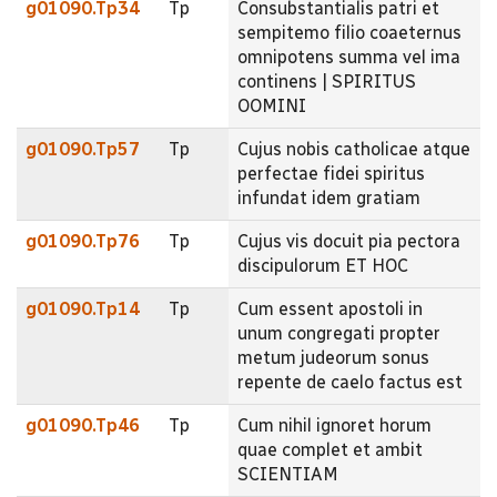
g01090.Tp34
Tp
Consubstantialis patri et
sempitemo filio coaeternus
omnipotens summa vel ima
continens | SPIRITUS
OOMINI
g01090.Tp57
Tp
Cujus nobis catholicae atque
perfectae fidei spiritus
infundat idem gratiam
g01090.Tp76
Tp
Cujus vis docuit pia pectora
discipulorum ET HOC
g01090.Tp14
Tp
Cum essent apostoli in
unum congregati propter
metum judeorum sonus
repente de caelo factus est
g01090.Tp46
Tp
Cum nihil ignoret horum
quae complet et ambit
SCIENTIAM