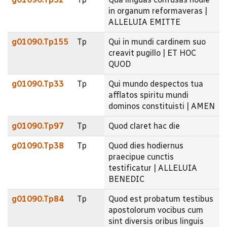
in organum reformaveras |
ALLELUIA EMITTE
g01090.Tp155
Tp
Qui in mundi cardinem suo
creavit pugillo | ET HOC
QUOD
g01090.Tp33
Tp
Qui mundo despectos tua
afflatos spiritu mundi
dominos constituisti | AMEN
g01090.Tp97
Tp
Quod claret hac die
g01090.Tp38
Tp
Quod dies hodiernus
praecipue cunctis
testificatur | ALLELUIA
BENEDIC
g01090.Tp84
Tp
Quod est probatum testibus
apostolorum vocibus cum
sint diversis oribus linguis