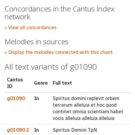
Concordances in the Cantus Index
network
» View all concordances
Melodies in sources
» Display the melodies connected with this chant
All text variants of g01090
Cantus
Genre
Full text
ID
g01090
In
Spiritus domini replevit orbem
terrarum alleluia et hoc quod
continet omnia scientiam habet
vocis alleluia alleluia alleluia
g01090.2
In
Spiritus Domini TpN