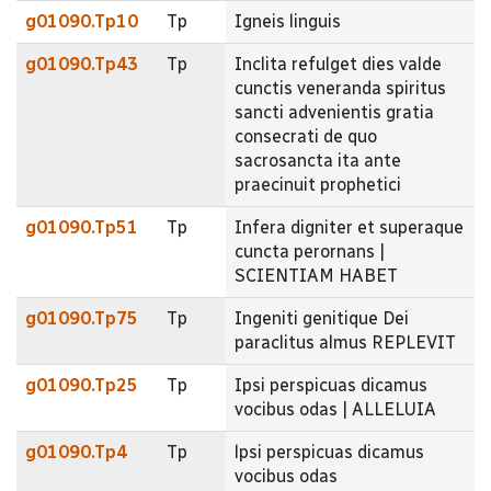
g01090.Tp10
Tp
Igneis linguis
g01090.Tp43
Tp
Inclita refulget dies valde
cunctis veneranda spiritus
sancti advenientis gratia
consecrati de quo
sacrosancta ita ante
praecinuit prophetici
g01090.Tp51
Tp
Infera digniter et superaque
cuncta perornans |
SCIENTIAM HABET
g01090.Tp75
Tp
Ingeniti genitique Dei
paraclitus almus REPLEVIT
g01090.Tp25
Tp
Ipsi perspicuas dicamus
vocibus odas | ALLELUIA
g01090.Tp4
Tp
lpsi perspicuas dicamus
vocibus odas