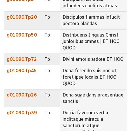
infundens caelitus aImas
g01090.Tp20
Tp
Discipulos flammas infudit
pectora blandas
g01090.Tp50
Tp
Distribuens Iinguas Christi
junioribus omnes | ET HOC
QUOD
g01090.Tp72
Tp
Divini amoris ardore ET HOC
g01090.Tp45
Tp
Dona ferendo suis non ut
foret ipse localis ET HOC
QUOD
g01090.Tp26
Tp
Dona suae dans praesentiae
sanctis
g01090.Tp39
Tp
Dulcia favorum verba
inclitaque miracula
sanctorum atque