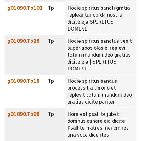
g01090.Tp101
Tp
Hodie spiritus sancti gratia
repleantur corda nostra
dicite eja SPIRITUS
DOMINI
g01090.Tp28
Tp
Hodie spiritus sanctus venit
super aposlolos el replevil
totum mundum deo gratias
dicite eia | SPIRITUS
DOMINI
g01090.Tp18
Tp
Hodie spiritus sandus
processit a throno et
replevit totum mundum deo
gratias dicite pariter
g01090.Tp98
Tp
Hora est psallite jubet
domnus canere eia dicite
Psallite fratres mei omnes
una voce dicentes