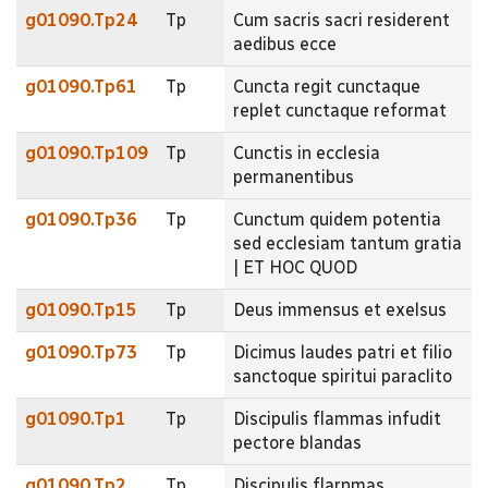
g01090.Tp24
Tp
Cum sacris sacri residerent
aedibus ecce
g01090.Tp61
Tp
Cuncta regit cunctaque
replet cunctaque reformat
g01090.Tp109
Tp
Cunctis in ecclesia
permanentibus
g01090.Tp36
Tp
Cunctum quidem potentia
sed ecclesiam tantum gratia
| ET HOC QUOD
g01090.Tp15
Tp
Deus immensus et exelsus
g01090.Tp73
Tp
Dicimus laudes patri et filio
sanctoque spiritui paraclito
g01090.Tp1
Tp
Discipulis flammas infudit
pectore blandas
g01090.Tp2
Tp
Discipulis flarnmas