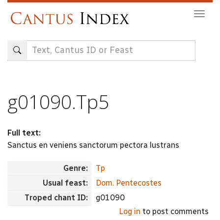
Skip
Togg
to
navig
main
content
g01090.Tp5
Full text:
Sanctus en veniens sanctorum pectora lustrans
Genre:
Tp
Usual feast:
Dom. Pentecostes
Troped chant ID:
g01090
Log in
to post comments