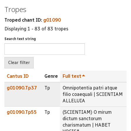
Tropes
Troped chant ID:
g01090
Displaying 1 - 83 of 83 tropes
Search text string
Cantus ID
Genre
Full text
g01090.Tp37
Tp
Omnipotentia patri atque
filio coaequali | SCIENTIAM
ALLELUIA
g01090.Tp55
Tp
(SCIENTIAM) O mirum
dictum sanctorum
charismatum | HABET