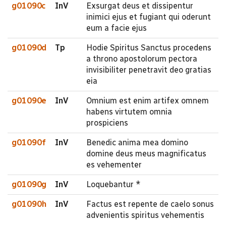
g01090c
InV
Exsurgat deus et dissipentur
inimici ejus et fugiant qui oderunt
eum a facie ejus
g01090d
Tp
Hodie Spiritus Sanctus procedens
a throno apostolorum pectora
invisibiliter penetravit deo gratias
eia
g01090e
InV
Omnium est enim artifex omnem
habens virtutem omnia
prospiciens
g01090f
InV
Benedic anima mea domino
domine deus meus magnificatus
es vehementer
g01090g
InV
Loquebantur *
g01090h
InV
Factus est repente de caelo sonus
advenientis spiritus vehementis