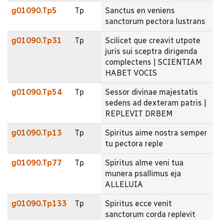
g01090.Tp5
Tp
Sanctus en veniens
sanctorum pectora lustrans
g01090.Tp31
Tp
Scilicet que creavit utpote
juris sui sceptra dirigenda
complectens | SCIENTIAM
HABET VOCIS
g01090.Tp54
Tp
Sessor divinae majestatis
sedens ad dexteram patris |
REPLEVIT DRBEM
g01090.Tp13
Tp
Spiritus aime nostra semper
tu pectora reple
g01090.Tp77
Tp
Spiritus alme veni tua
munera psallimus eja
ALLELUIA
g01090.Tp133
Tp
Spiritus ecce venit
sanctorum corda replevit