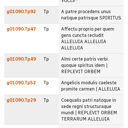
VOCIS*
g01090.Tp92
Tp
A patre procedens unus
natique patrisque SPIRITUS
g01090.Tp47
Tp
Affectu proprio per quem
gens cuncta recludit
ALLELUIA ALLELUIA
ALLELUIA
g01090.Tp49
Tp
Almi certe patris verbi
quoque spiritus idem |
REPLEVIT ORBEM
g01090.Tp52
Tp
Angelicis modulis caeleste
promite carmen | ALLELUIA
g01090.Tp29
Tp
Coequalis patri natoque in
sede regni structuraque
mundi | REPLEVIT ORBEM
TERRARUM ALLELUIA