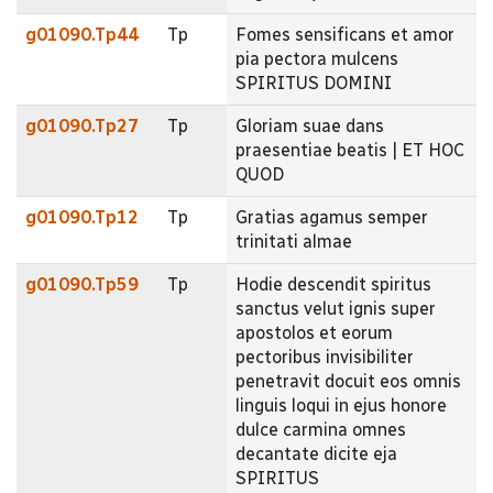
g01090.Tp44
Tp
Fomes sensificans et amor
pia pectora mulcens
SPIRITUS DOMINI
g01090.Tp27
Tp
Gloriam suae dans
praesentiae beatis | ET HOC
QUOD
g01090.Tp12
Tp
Gratias agamus semper
trinitati almae
g01090.Tp59
Tp
Hodie descendit spiritus
sanctus velut ignis super
apostolos et eorum
pectoribus invisibiliter
penetravit docuit eos omnis
linguis loqui in ejus honore
dulce carmina omnes
decantate dicite eja
SPIRITUS