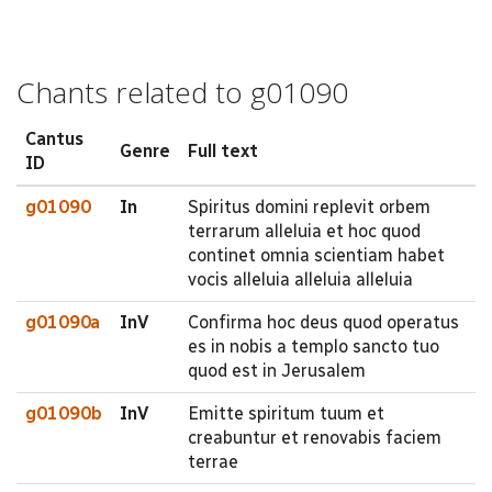
Chants related to g01090
Cantus
Genre
Full text
ID
g01090
In
Spiritus domini replevit orbem
terrarum alleluia et hoc quod
continet omnia scientiam habet
vocis alleluia alleluia alleluia
g01090a
InV
Confirma hoc deus quod operatus
es in nobis a templo sancto tuo
quod est in Jerusalem
g01090b
InV
Emitte spiritum tuum et
creabuntur et renovabis faciem
terrae