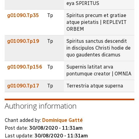
eya SPIRITUS
g01090.Tp35
Tp
Spiritus precum et gratiae
atque pietatis | REPLEVIT
ORBEM
g01090.Tp19
Tp
Spiritus sanctus descendit
in discipulos Christi hodie de
quo gaudentes dicamus
g01090.Tp156
Tp
Supernis latitat arva
pontumque creator | OMNIA
g01090.Tp17
Tp
Terrestria atque superna
Authoring information
Chant added by:
Dominique Gatté
Post date:
30/08/2020 - 11:31am
Last update:
30/08/2020 - 11:31am