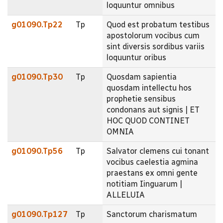
loquuntur omnibus
g01090.Tp22
Tp
Quod est probatum testibus
apostolorum vocibus cum
sint diversis sordibus variis
loquuntur oribus
g01090.Tp30
Tp
Quosdam sapientia
quosdam intellectu hos
prophetie sensibus
condonans aut signis | ET
HOC QUOD CONTINET
OMNIA
g01090.Tp56
Tp
Salvator clemens cui tonant
vocibus caelestia agmina
praestans ex omni gente
notitiam Iinguarum |
ALLELUIA
g01090.Tp127
Tp
Sanctorum charismatum