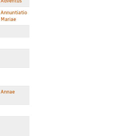
Adventus
Annuntiatio
Mariae
Annae