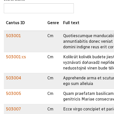
Cantus ID
Genre
Full text
503001
Cm
Quotiescumque manducabit
annuntiabitis donec veniat
domini indigne reus erit cor
503001:cs
Cm
Kolikrát kolivěk budete jies
vyznávati doňavadž nepříde a
neduostojně vinen bude těle
503004
Cm
Apprehende arma et scutum
ego sum alleluia
503005
Cm
Quam praefatam basilicam 
genitricis Mariae consecravi
503007
Cm
Ecce virgo concipiet et pa