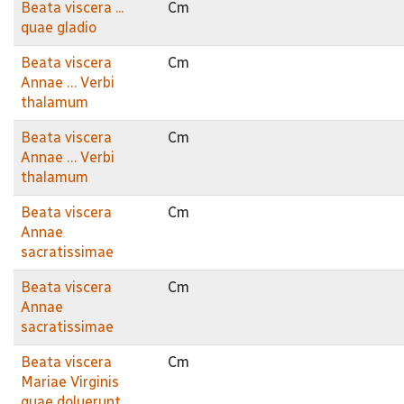
Beata viscera ...
Cm
quae gladio
Beata viscera
Cm
Annae … Verbi
thalamum
Beata viscera
Cm
Annae … Verbi
thalamum
Beata viscera
Cm
Annae
sacratissimae
Beata viscera
Cm
Annae
sacratissimae
Beata viscera
Cm
Mariae Virginis
quae doluerunt