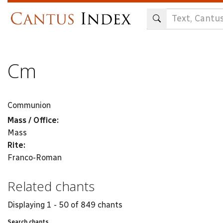
Skip
to
main
content
Cm
Communion
Mass / Office:
Mass
Rite:
Franco-Roman
Related chants
Displaying 1 - 50 of 849 chants
Search chants