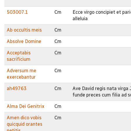
503007.1
Cm
Ecce virgo concipiet et par
alleluia
Ab occultis meis
Cm
Absolve Domine
Cm
Acceptabis
Cm
sacrificium
Adversum me
Cm
exercebantur
ah49763
Cm
Ave David regis nata virga 
funde preces cum filia ad s
Alma Dei Genitrix
Cm
Amen dico vobis
Cm
quicquid orantes
petitis