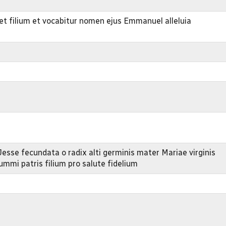
iet filium et vocabitur nomen ejus Emmanuel alleluia
Jesse fecundata o radix alti germinis mater Mariae virginis
ummi patris filium pro salute fidelium