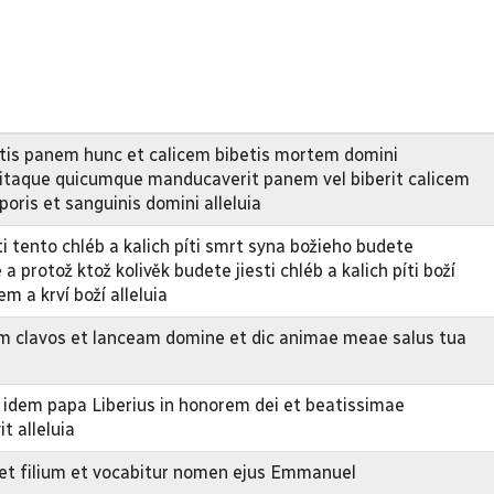
is panem hunc et calicem bibetis mortem domini
 itaque quicumque manducaverit panem vel biberit calicem
poris et sanguinis domini alleluia
ti tento chléb a kalich píti smrt syna božieho budete
 protož ktož kolivěk budete jiesti chléb a kalich píti boží
m a krví boží alleluia
 clavos et lanceam domine et dic animae meae salus tua
idem papa Liberius in honorem dei et beatissimae
t alleluia
riet filium et vocabitur nomen ejus Emmanuel