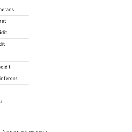
nerans
ret
dit
dit
didit
inferens
u