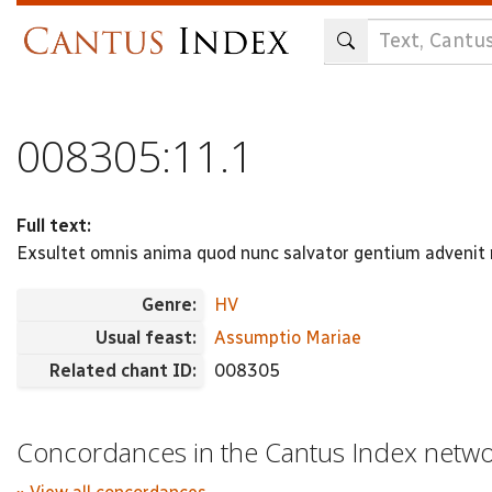
Skip
to
main
content
008305:11.1
Full text:
Exsultet omnis anima quod nunc salvator gentium advenit
Genre:
HV
Usual feast:
Assumptio Mariae
Related chant ID:
008305
Concordances in the Cantus Index netw