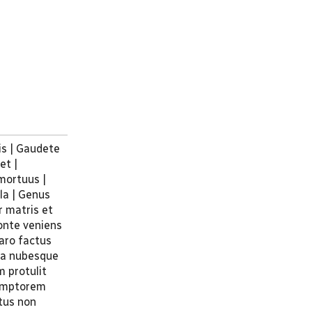
is | Gaudete
et |
mortuus |
ula | Genus
r matris et
onte veniens
aro factus
era nubesque
 protulit
demptorem
tus non