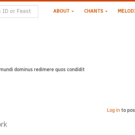
ABOUT
CHANTS
MELOD
 mundi dominus redimere quos condidit
Log in
to po
ork