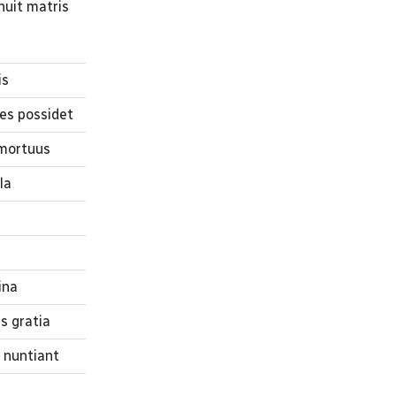
nuit matris
a
is
es possidet
 mortuus
la
ina
s gratia
 nuntiant