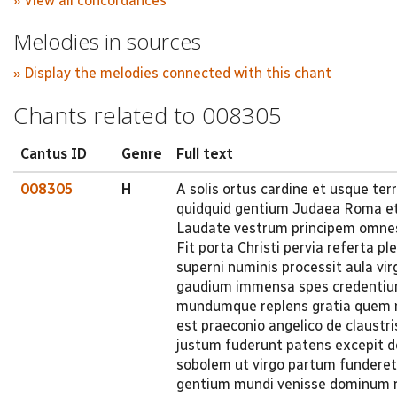
» View all concordances
Melodies in sources
» Display the melodies connected with this chant
Chants related to 008305
Cantus ID
Genre
Full text
008305
H
A solis ortus cardine et usque te
quidquid gentium Judaea Roma et
Laudate vestrum principem omnes b
Fit porta Christi pervia referta p
superni numinis processit aula vi
gaudium immensa spes credentium 
mundumque replens gratia quem n
est praeconio angelico de claustri
justum fuderunt patens excepit d
sobolem ut virgo partum funderet
gentium mundi venisse dominum re