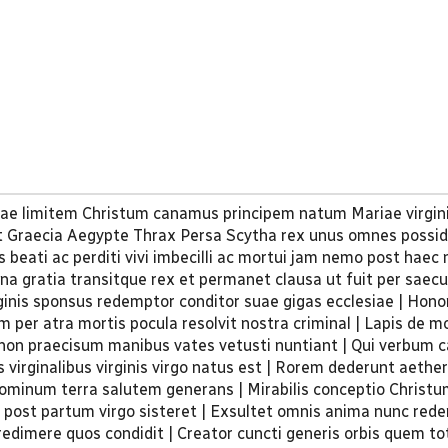
rrae limitem Christum canamus principem natum Mariae virgin
 Graecia Aegypte Thrax Persa Scytha rex unus omnes possid
eati ac perditi vivi imbecilli ac mortui jam nemo post haec 
lena gratia transitque rex et permanet clausa ut fuit per saec
rginis sponsus redemptor conditor suae gigas ecclesiae | Hono
per atra mortis pocula resolvit nostra criminal | Lapis de m
on praecisum manibus vates vetusti nuntiant | Qui verbum c
s virginalibus virginis virgo natus est | Rorem dederunt aeth
ominum terra salutem generans | Mirabilis conceptio Christum
 post partum virgo sisteret | Exsultet omnis anima nunc re
dimere quos condidit | Creator cuncti generis orbis quem to