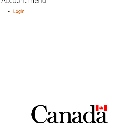
Account menu
Login