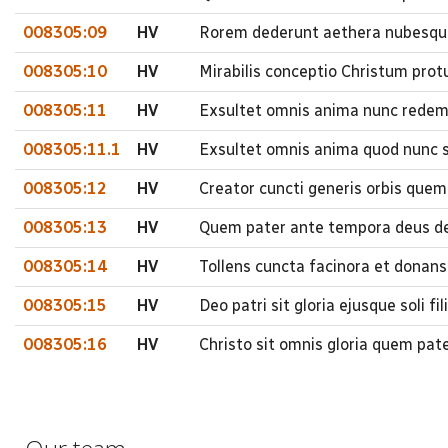
008305:09
HV
Rorem dederunt aethera nubesque
008305:10
HV
Mirabilis conceptio Christum prot
008305:11
HV
Exsultet omnis anima nunc redem
008305:11.1
HV
Exsultet omnis anima quod nunc s
008305:12
HV
Creator cuncti generis orbis quem 
008305:13
HV
Quem pater ante tempora deus de
008305:14
HV
Tollens cuncta facinora et dona
008305:15
HV
Deo patri sit gloria ejusque soli f
008305:16
HV
Christo sit omnis gloria quem pat