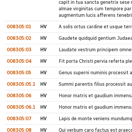
capit in tua sancta genetrix sese
almae virginitas cum tempore par
augmentum lucis afferens tenebr
008305:01
HV
A solis ortus cardine et usque te
008305:02
HV
Gaudete quidquid gentium Judaea
008305:03
HV
Laudate vestrum principem omnes b
008305:04
HV
Fit porta Christi pervia referta p
008305:05
HV
Genus superni numinis processit a
008305:05.1
HV
Summi parentis filius processit a
008305:06
HV
Honor matris et gaudium immensa 
008305:06.1
HV
Honor matris et gaudium immensa
008305:07
HV
Lapis de monte veniens mundumqu
008305:08
HV
Qui verbum caro factus est praecon