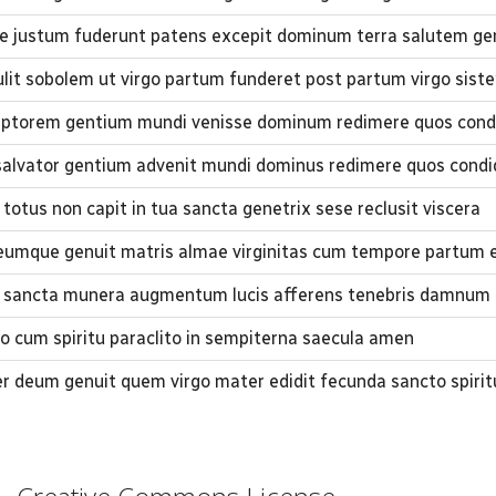
 justum fuderunt patens excepit dominum terra salutem ge
ulit sobolem ut virgo partum funderet post partum virgo siste
ptorem gentium mundi venisse dominum redimere quos condi
alvator gentium advenit mundi dominus redimere quos condi
totus non capit in tua sancta genetrix sese reclusit viscera
umque genuit matris almae virginitas cum tempore partum e
ns sancta munera augmentum lucis afferens tenebris damnum 
ilio cum spiritu paraclito in sempiterna saecula amen
er deum genuit quem virgo mater edidit fecunda sancto spirit