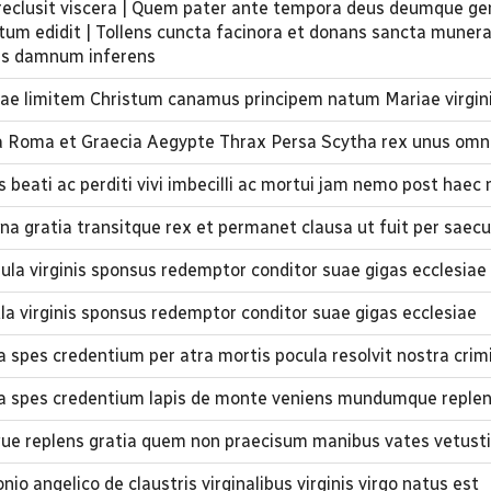
 reclusit viscera | Quem pater ante tempora deus deumque ge
tum edidit | Tollens cuncta facinora et donans sancta muner
is damnum inferens
rrae limitem Christum canamus principem natum Mariae virgin
 Roma et Graecia Aegypte Thrax Persa Scytha rex unus omn
eati ac perditi vivi imbecilli ac mortui jam nemo post haec
lena gratia transitque rex et permanet clausa ut fuit per saecu
ula virginis sponsus redemptor conditor suae gigas ecclesiae
ula virginis sponsus redemptor conditor suae gigas ecclesiae
spes credentium per atra mortis pocula resolvit nostra crim
 spes credentium lapis de monte veniens mundumque replen
e replens gratia quem non praecisum manibus vates vetusti
io angelico de claustris virginalibus virginis virgo natus est