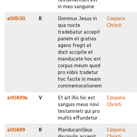
in meo sanguine
a00500
R
Dominus Jesus in
Corporis
qua nocte
Christi
tradebatur accepit
panem et gratias
agens fregit et
dixit accipite et
manducate hoc est
corpus meum quod
pro vobis tradetur
hoc facite in meam
commemorationem
a00499a
V
Et ait illis hic est
Corporis
sanguis meus novi
Christi
testamneti qui pro
multis effundetur
a00499
R
Manducantibus
Corporis
discipulis accepit
Christi