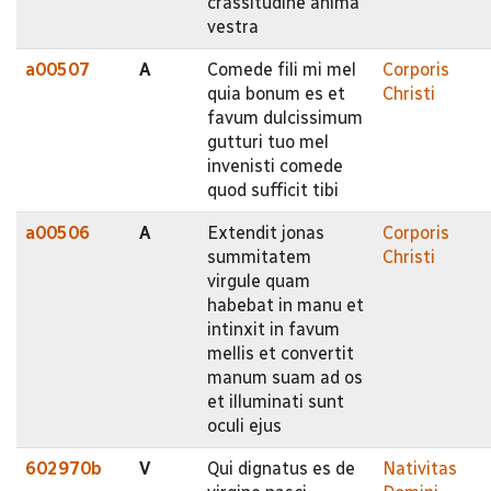
crassitudine anima
vestra
a00507
A
Comede fili mi mel
Corporis
quia bonum es et
Christi
favum dulcissimum
gutturi tuo mel
invenisti comede
quod sufficit tibi
a00506
A
Extendit jonas
Corporis
summitatem
Christi
virgule quam
habebat in manu et
intinxit in favum
mellis et convertit
manum suam ad os
et illuminati sunt
oculi ejus
602970b
V
Qui dignatus es de
Nativitas