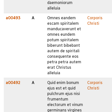
daemoniorum
alleluia
a00493
A
Omnes eandem
Corporis
escam spiritalem
Christi
manducaverunt et
omnes eundem
potum spiritalem
biberunt bibebant
autem de spiritali
consequente eos
petra petra autem
erat Christus
alleluia
a00492
A
Quid enim bonum
Corporis
ejus est et quid
Christi
pulchrum ejus nisi
frumentum
electorum et vinum
germinans virgines