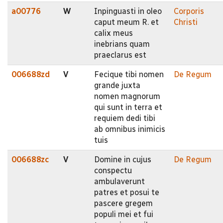
a00776
W
Inpinguasti in oleo
Corporis
caput meum R. et
Christi
calix meus
inebrians quam
praeclarus est
006688zd
V
Fecique tibi nomen
De Regum
grande juxta
nomen magnorum
qui sunt in terra et
requiem dedi tibi
ab omnibus inimicis
tuis
006688zc
V
Domine in cujus
De Regum
conspectu
ambulaverunt
patres et posui te
pascere gregem
populi mei et fui