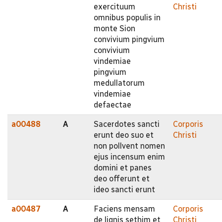
exercituum
Christi
omnibus populis in
monte Sion
convivium pingvium
convivium
vindemiae
pingvium
medullatorum
vindemiae
defaectae
a00488
A
Sacerdotes sancti
Corporis
erunt deo suo et
Christi
non pollvent nomen
ejus incensum enim
domini et panes
deo offerunt et
ideo sancti erunt
a00487
A
Faciens mensam
Corporis
de lignis sethim et
Christi