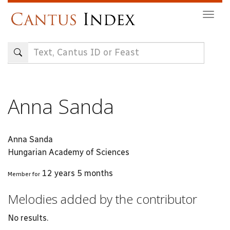
Skip
Togg
to
navig
main
content
Anna Sanda
Anna Sanda
Hungarian Academy of Sciences
12 years 5 months
Member for
Melodies added by the contributor
No results.