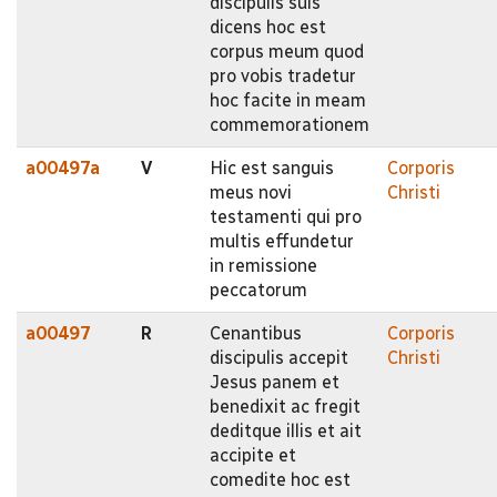
discipulis suis
dicens hoc est
corpus meum quod
pro vobis tradetur
hoc facite in meam
commemorationem
a00497a
V
Hic est sanguis
Corporis
meus novi
Christi
testamenti qui pro
multis effundetur
in remissione
peccatorum
a00497
R
Cenantibus
Corporis
discipulis accepit
Christi
Jesus panem et
benedixit ac fregit
deditque illis et ait
accipite et
comedite hoc est