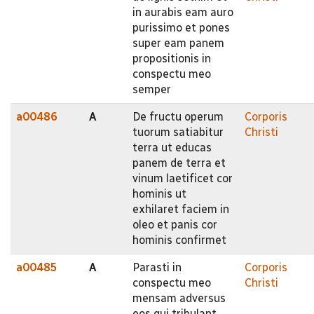
in aurabis eam auro
purissimo et pones
super eam panem
propositionis in
conspectu meo
semper
a00486
A
De fructu operum
Corporis
tuorum satiabitur
Christi
terra ut educas
panem de terra et
vinum laetificet cor
hominis ut
exhilaret faciem in
oleo et panis cor
hominis confirmet
a00485
A
Parasti in
Corporis
conspectu meo
Christi
mensam adversus
eos qui tribulant