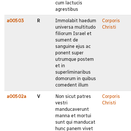
cum lactucis
agrestibus
a00503
R
Immolabit haedum
Corporis
universa multitudo
Christi
filiorum Israel et
sument de
sanguine ejus ac
ponent super
utrumque postem
et in
superliminaribus
domorum in quibus
comedent illum
a00502a
V
Non sicut patres
Corporis
vestri
Christi
manducaverunt
manna et mortui
sunt qui manducat
hunc panem vivet