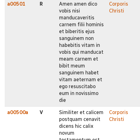
a00501
R
Amen amen dico
Corporis
vobis nisi
Christi
manducaveritis
carnem filii hominis
et biberitis ejus
sanguinem non
habebitis vitam in
vobis qui manducat
meam carnem et
bibit meum
sanguinem habet
vitam aeternam et
ego resuscitabo
eum in novissimo
die
a00500a
V
Similiter et calicem
Corporis
postquam cenavit
Christi
dicens hic calix
novum
testamentum est