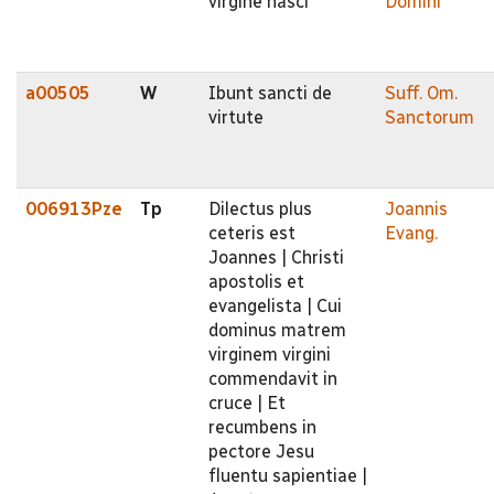
virgine nasci
Domini
a00505
W
Ibunt sancti de
Suff. Om.
virtute
Sanctorum
006913Pze
Tp
Dilectus plus
Joannis
ceteris est
Evang.
Joannes | Christi
apostolis et
evangelista | Cui
dominus matrem
virginem virgini
commendavit in
cruce | Et
recumbens in
pectore Jesu
fluentu sapientiae |