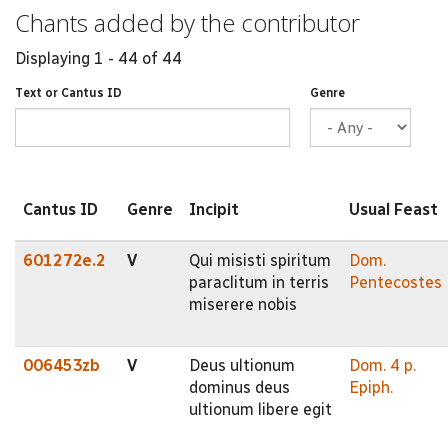
Chants added by the contributor
Displaying 1 - 44 of 44
Text or Cantus ID
Genre
Cantus ID
Genre
Incipit
Usual Feast
601272e.2
V
Qui misisti spiritum
Dom.
paraclitum in terris
Pentecostes
miserere nobis
006453zb
V
Deus ultionum
Dom. 4 p.
dominus deus
Epiph.
ultionum libere egit