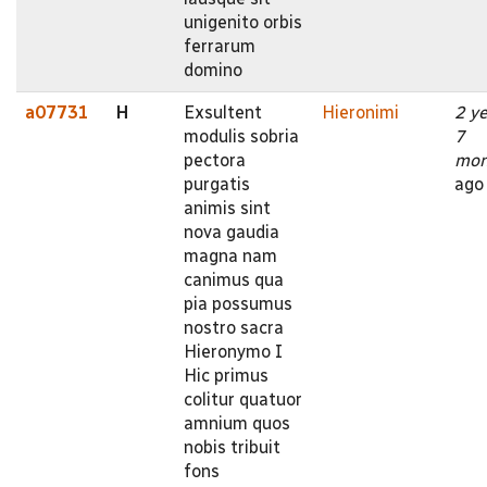
unigenito orbis
ferrarum
domino
a07731
H
Exsultent
Hieronimi
2 y
modulis sobria
7
pectora
mon
purgatis
ago
animis sint
nova gaudia
magna nam
canimus qua
pia possumus
nostro sacra
Hieronymo I
Hic primus
colitur quatuor
amnium quos
nobis tribuit
fons