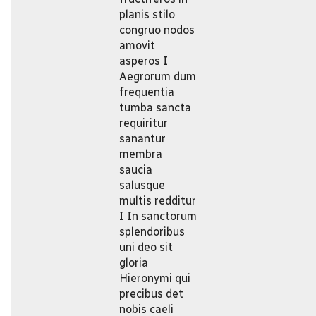
planis stilo
congruo nodos
amovit
asperos I
Aegrorum dum
frequentia
tumba sancta
requiritur
sanantur
membra
saucia
salusque
multis redditur
I In sanctorum
splendoribus
uni deo sit
gloria
Hieronymi qui
precibus det
nobis caeli