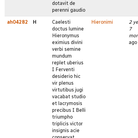
dotavit de
perenni gaudio
ah04282
H
Caelesti
Hieronimi
2 y
doctus lumine
7
Hieronymus
mon
eximius divini
ago
verbi semine
mundum
replet uberius
I Ferventi
desiderio hic
vir plenus
virtutibus jugi
vacabat studio
et lacrymosis
precibus I Belli
triumpho
triplicis victor
insignis acie
conservat