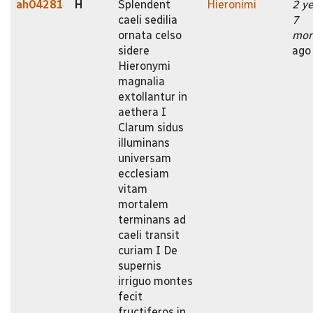
ah04281
H
Splendent
Hieronimi
2 y
caeli sedilia
7
ornata celso
mon
sidere
ago
Hieronymi
magnalia
extollantur in
aethera I
Clarum sidus
illuminans
universam
ecclesiam
vitam
mortalem
terminans ad
caeli transit
curiam I De
supernis
irriguo montes
fecit
fructiferos in