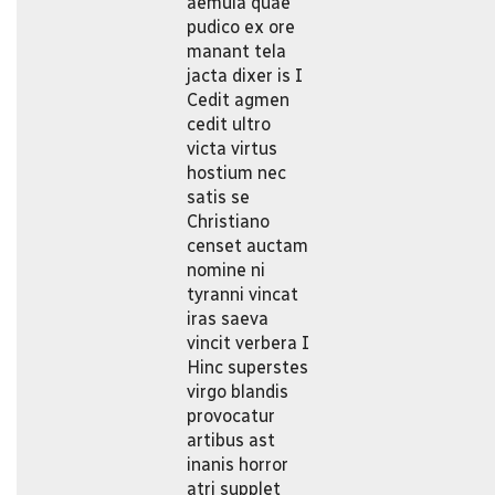
aemula quae
pudico ex ore
manant tela
jacta dixer is I
Cedit agmen
cedit ultro
victa virtus
hostium nec
satis se
Christiano
censet auctam
nomine ni
tyranni vincat
iras saeva
vincit verbera I
Hinc superstes
virgo blandis
provocatur
artibus ast
inanis horror
atri supplet