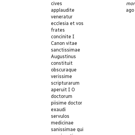
cives
mon
applaudite
ago
veneratur
ecclesia et vos
frates
concinite I
Canon vitae
sanctissimae
Augustinus
constituit
obscuraque
verissime
scripturarum
aperuit I O
doctorum
piisime doctor
exaudi
servulos
medicinae
sanissimae qui