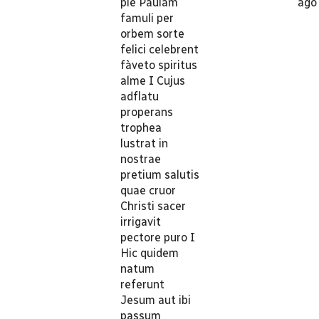
pie Paulam
ago
famuli per
orbem sorte
felici celebrent
fàveto spiritus
alme I Cujus
adflatu
properans
trophea
lustrat in
nostrae
pretium salutis
quae cruor
Christi sacer
irrigavit
pectore puro I
Hic quidem
natum
referunt
Jesum aut ibi
passum