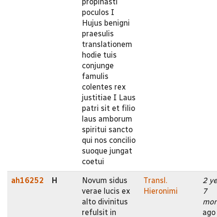
propinasti
poculos I
Hujus benigni
praesulis
translationem
hodie tuis
conjunge
famulis
colentes rex
justitiae I Laus
patri sit et filio
laus amborum
spiritui sancto
qui nos concilio
suoque jungat
coetui
ah16252
H
Novum sidus
Transl.
2 y
verae lucis ex
Hieronimi
7
alto divinitus
mon
refulsit in
ago