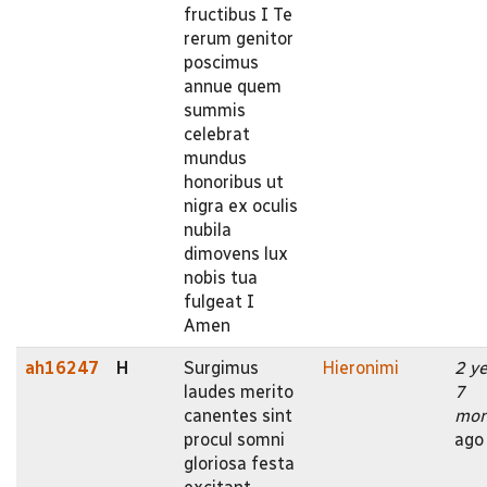
fructibus I Te
rerum genitor
poscimus
annue quem
summis
celebrat
mundus
honoribus ut
nigra ex oculis
nubila
dimovens lux
nobis tua
fulgeat I
Amen
ah16247
H
Surgimus
Hieronimi
2 y
laudes merito
7
canentes sint
mon
procul somni
ago
gloriosa festa