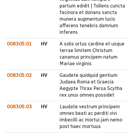
partum edidit | Tollens cuncta
facinora et donans sancta
munera augmentum lucis
afferens tenebris damnum
inferens
008305:01
HV
A solis ortus cardine et usque
terrae limitem Christum
canamus principem natum
Mariae virginis
008305:02
HV
Gaudete quidquid gentium
Judaea Roma et Graecia
Aegypte Thrax Persa Scytha
rex unus omnes possidet
008305:03
HV
Laudate vestrum principem
omnes beati ac perditi vivi
imbecilli ac mortui jam nemo
post haec mortuus