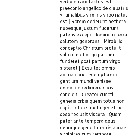
verbum caro factus est
praeconio angelico de claustris
virginalibus virginis virgo natus
est | Rorem dederunt aethera
nubesque justum fuderunt
patens excepit dominum terra
salutem generans | Mirabilis
conceptio Christum protulit
sobolem ut virgo partum
funderet post partum virgo
sisteret | Exsultet omnis
anima nunc redemptorem
gentium mundi venisse
dominum redimere quos
condidit | Creator cuncti
generis orbis quem totus non
capit in tua sancta genetrix
sese reclusit viscera | Quem
pater ante tempora deus
deumque genuit matris almae
virginitas cum tempore