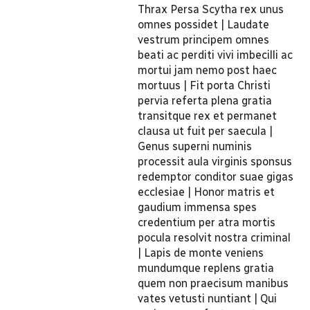
Thrax Persa Scytha rex unus
omnes possidet | Laudate
vestrum principem omnes
beati ac perditi vivi imbecilli ac
mortui jam nemo post haec
mortuus | Fit porta Christi
pervia referta plena gratia
transitque rex et permanet
clausa ut fuit per saecula |
Genus superni numinis
processit aula virginis sponsus
redemptor conditor suae gigas
ecclesiae | Honor matris et
gaudium immensa spes
credentium per atra mortis
pocula resolvit nostra criminal
| Lapis de monte veniens
mundumque replens gratia
quem non praecisum manibus
vates vetusti nuntiant | Qui