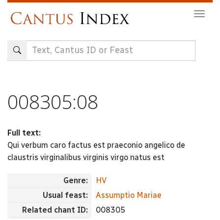
Skip
Togg
to
navig
main
content
008305:08
Full text:
Qui verbum caro factus est praeconio angelico de
claustris virginalibus virginis virgo natus est
Genre:
HV
Usual feast:
Assumptio Mariae
Related chant ID:
008305