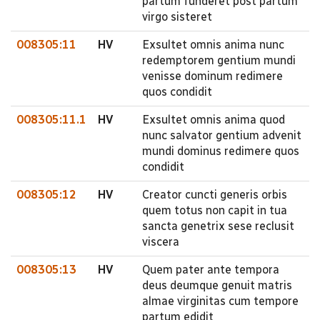
partum funderet post partum
virgo sisteret
008305:11
HV
Exsultet omnis anima nunc
redemptorem gentium mundi
venisse dominum redimere
quos condidit
008305:11.1
HV
Exsultet omnis anima quod
nunc salvator gentium advenit
mundi dominus redimere quos
condidit
008305:12
HV
Creator cuncti generis orbis
quem totus non capit in tua
sancta genetrix sese reclusit
viscera
008305:13
HV
Quem pater ante tempora
deus deumque genuit matris
almae virginitas cum tempore
partum edidit