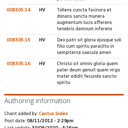
008305:14
HV
Tollens cuncta facinora et
donans sancta munera
augmentum lucis afferens
tenebris damnum inferens
008305:15
HV
Deo patri sit gloria ejusque soli
filio cum spiritu paraclito in
sempiterna saecula amen
008305:16
HV
Christo sit omnis gloria quem
pater deum genuit quem virgo
mater edidit fecunda sancto
spiritu
Authoring information
Chant added by:
Cantus Index
Post date:
08/11/2012 - 2:29pm
Last update:
30/06/2020 - 4:26am