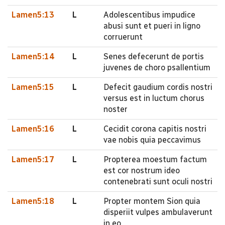
Lamen5:13
L
Adolescentibus impudice
abusi sunt et pueri in ligno
corruerunt
Lamen5:14
L
Senes defecerunt de portis
juvenes de choro psallentium
Lamen5:15
L
Defecit gaudium cordis nostri
versus est in luctum chorus
noster
Lamen5:16
L
Cecidit corona capitis nostri
vae nobis quia peccavimus
Lamen5:17
L
Propterea moestum factum
est cor nostrum ideo
contenebrati sunt oculi nostri
Lamen5:18
L
Propter montem Sion quia
disperiit vulpes ambulaverunt
in eo