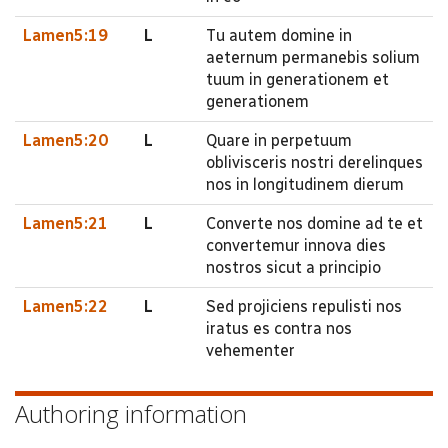
Lamen5:19
L
Tu autem domine in
aeternum permanebis solium
tuum in generationem et
generationem
Lamen5:20
L
Quare in perpetuum
oblivisceris nostri derelinques
nos in longitudinem dierum
Lamen5:21
L
Converte nos domine ad te et
convertemur innova dies
nostros sicut a principio
Lamen5:22
L
Sed projiciens repulisti nos
iratus es contra nos
vehementer
Authoring information