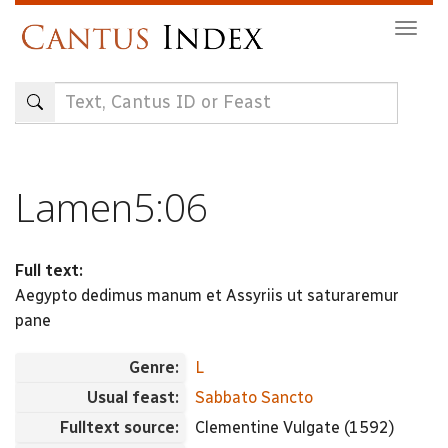
Skip
Togg
to
navig
main
content
Lamen5:06
Full text:
Aegypto dedimus manum et Assyriis ut saturaremur
pane
Genre:
L
Usual feast:
Sabbato Sancto
Fulltext source:
Clementine Vulgate (1592)