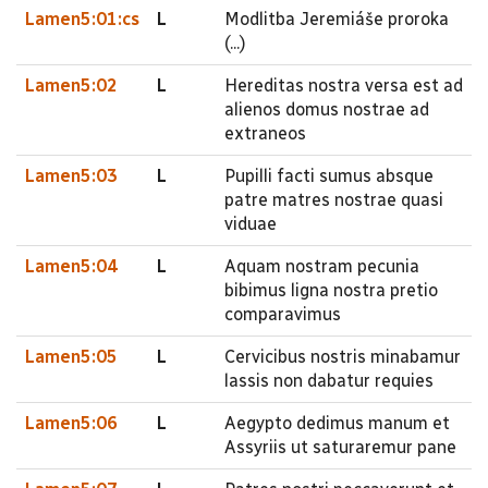
Lamen5:01:cs
L
Modlitba Jeremiáše proroka
(...)
Lamen5:02
L
Hereditas nostra versa est ad
alienos domus nostrae ad
extraneos
Lamen5:03
L
Pupilli facti sumus absque
patre matres nostrae quasi
viduae
Lamen5:04
L
Aquam nostram pecunia
bibimus ligna nostra pretio
comparavimus
Lamen5:05
L
Cervicibus nostris minabamur
lassis non dabatur requies
Lamen5:06
L
Aegypto dedimus manum et
Assyriis ut saturaremur pane