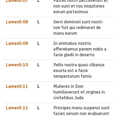
Lamen5:07
L
Patres nostri peccaverunt et
non sunt et nos iniquitates
eorum portavimus
Lamen5:08
L
Servi dominati sunt nostri
non fuit qui redimeret de
manu eorum
Lamen5:09
L
In animabus nostris
afferebamus panem nobis a
facie gladii in deserto
Lamen5:10
L
Pellis nostra quasi clibanus
exusta est a facie
tempestatum famis
Lamen5:11
L
Mulieres in Sion
humiliaverunt et virgines in
civitatibus Juda
Lamen5:12
L
Principes manu suspensi sunt
facies senum non erubuerunt