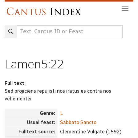
Skip
Togg
to
navig
main
content
Lamen5:22
Full text:
Sed projiciens repulisti nos iratus es contra nos
vehementer
Genre:
L
Usual feast:
Sabbato Sancto
Fulltext source:
Clementine Vulgate (1592)