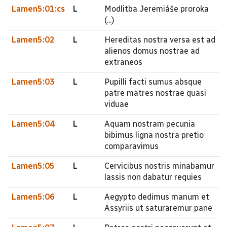
Lamen5:01:cs
L
Modlitba Jeremiáše proroka
(...)
Lamen5:02
L
Hereditas nostra versa est ad
alienos domus nostrae ad
extraneos
Lamen5:03
L
Pupilli facti sumus absque
patre matres nostrae quasi
viduae
Lamen5:04
L
Aquam nostram pecunia
bibimus ligna nostra pretio
comparavimus
Lamen5:05
L
Cervicibus nostris minabamur
lassis non dabatur requies
Lamen5:06
L
Aegypto dedimus manum et
Assyriis ut saturaremur pane