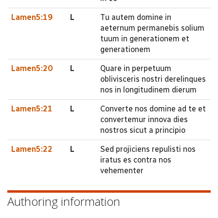
Lamen5:19
L
Tu autem domine in
aeternum permanebis solium
tuum in generationem et
generationem
Lamen5:20
L
Quare in perpetuum
oblivisceris nostri derelinques
nos in longitudinem dierum
Lamen5:21
L
Converte nos domine ad te et
convertemur innova dies
nostros sicut a principio
Lamen5:22
L
Sed projiciens repulisti nos
iratus es contra nos
vehementer
Authoring information