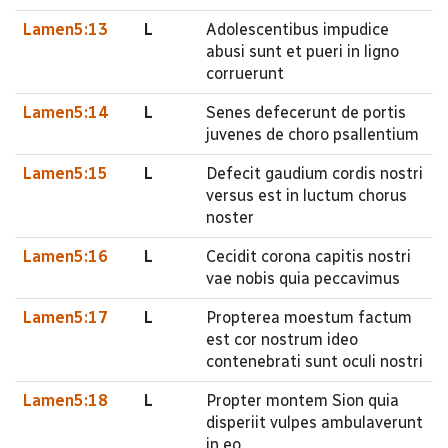
Lamen5:13
L
Adolescentibus impudice
abusi sunt et pueri in ligno
corruerunt
Lamen5:14
L
Senes defecerunt de portis
juvenes de choro psallentium
Lamen5:15
L
Defecit gaudium cordis nostri
versus est in luctum chorus
noster
Lamen5:16
L
Cecidit corona capitis nostri
vae nobis quia peccavimus
Lamen5:17
L
Propterea moestum factum
est cor nostrum ideo
contenebrati sunt oculi nostri
Lamen5:18
L
Propter montem Sion quia
disperiit vulpes ambulaverunt
in eo