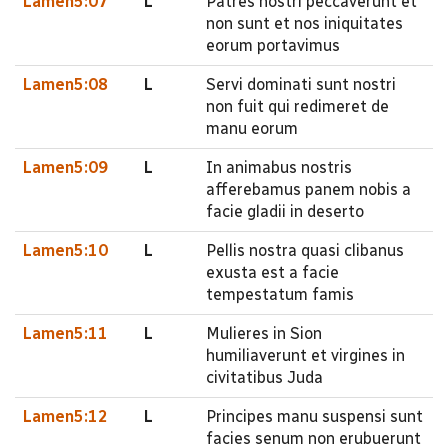
Lamen5:07
L
Patres nostri peccaverunt et
non sunt et nos iniquitates
eorum portavimus
Lamen5:08
L
Servi dominati sunt nostri
non fuit qui redimeret de
manu eorum
Lamen5:09
L
In animabus nostris
afferebamus panem nobis a
facie gladii in deserto
Lamen5:10
L
Pellis nostra quasi clibanus
exusta est a facie
tempestatum famis
Lamen5:11
L
Mulieres in Sion
humiliaverunt et virgines in
civitatibus Juda
Lamen5:12
L
Principes manu suspensi sunt
facies senum non erubuerunt