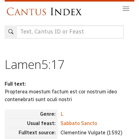
Skip
Togg
to
navig
main
content
Lamen5:17
Full text:
Propterea moestum factum est cor nostrum ideo
contenebrati sunt oculi nostri
Genre:
L
Usual feast:
Sabbato Sancto
Fulltext source:
Clementine Vulgate (1592)