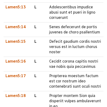
Lamen5:13
L
Adolescentibus impudice
abusi sunt et pueri in ligno
corruerunt
Lamen5:14
L
Senes defecerunt de portis
juvenes de choro psallentium
Lamen5:15
L
Defecit gaudium cordis nostri
versus est in luctum chorus
noster
Lamen5:16
L
Cecidit corona capitis nostri
vae nobis quia peccavimus
Lamen5:17
L
Propterea moestum factum
est cor nostrum ideo
contenebrati sunt oculi nostri
Lamen5:18
L
Propter montem Sion quia
disperiit vulpes ambulaverunt
in eo