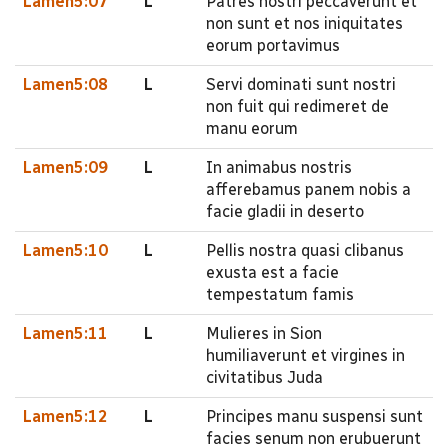
Lamen5:07
L
Patres nostri peccaverunt et
non sunt et nos iniquitates
eorum portavimus
Lamen5:08
L
Servi dominati sunt nostri
non fuit qui redimeret de
manu eorum
Lamen5:09
L
In animabus nostris
afferebamus panem nobis a
facie gladii in deserto
Lamen5:10
L
Pellis nostra quasi clibanus
exusta est a facie
tempestatum famis
Lamen5:11
L
Mulieres in Sion
humiliaverunt et virgines in
civitatibus Juda
Lamen5:12
L
Principes manu suspensi sunt
facies senum non erubuerunt