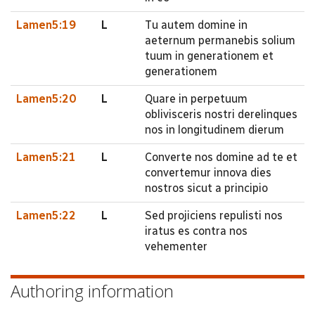
Lamen5:19
L
Tu autem domine in
aeternum permanebis solium
tuum in generationem et
generationem
Lamen5:20
L
Quare in perpetuum
oblivisceris nostri derelinques
nos in longitudinem dierum
Lamen5:21
L
Converte nos domine ad te et
convertemur innova dies
nostros sicut a principio
Lamen5:22
L
Sed projiciens repulisti nos
iratus es contra nos
vehementer
Authoring information