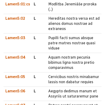
Lamen5:01:cs
L
Modlitba Jeremiáše proroka
(...)
Lamen5:02
L
Hereditas nostra versa est ad
alienos domus nostrae ad
extraneos
Lamen5:03
L
Pupilli facti sumus absque
patre matres nostrae quasi
viduae
Lamen5:04
L
Aquam nostram pecunia
bibimus ligna nostra pretio
comparavimus
Lamen5:05
L
Cervicibus nostris minabamur
lassis non dabatur requies
Lamen5:06
L
Aegypto dedimus manum et
Assyriis ut saturaremur pane